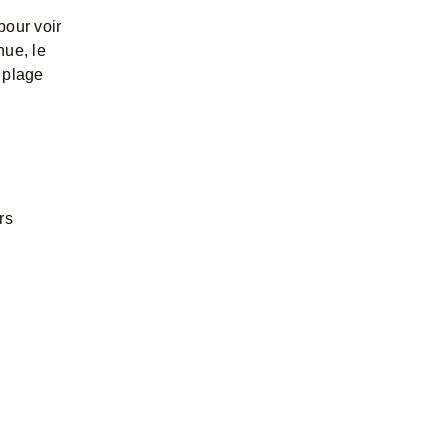
pour voir
nue, le
 plage
rs