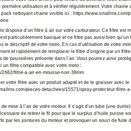
e première utilisation et à vérifier régulièrement. Votre chaine d
 pack nettoyant chaine visible ici :
https://www.smallmx.com/p
pone
dispose d’un filtre à air sur votre carburateur. Ce filtre est 
est particulièrement basique et ne filtre pas aussi bien qu’un f
 le descriptif de votre moto. En cas d’utilisation de votre mot
nt et rapidement de remplacer le filtre d’origine par un filt
les de poussières présente dans l’air. Vous pourrez ainsi protég
un filtre compatible avec votre moto :
/2662/filtre-a-air-en-mousse-noir-38mm
 votre filtre avec un produit adapté et de le graisser avec le
mallmx.com/pieces-detachees/15571/spray-protecteur-filtre-a-
 mise à l’air de votre moteur. Il s’agit d’un tube (une durite)
écessaire de retirer le fil pour que le surplus d’huile puisse sort
ortir par les jointures du moteur et provoquer un souci de fuite d