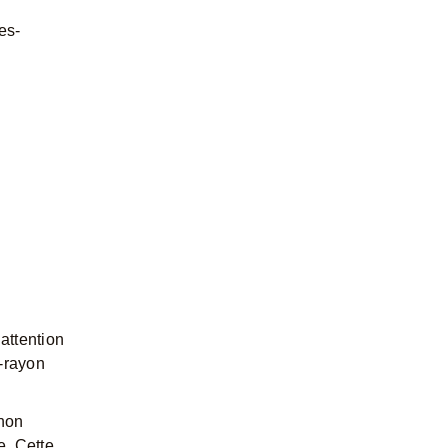
es-
attention
-rayon
gnon
e. Cette