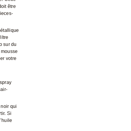
oit être
ieces-
métallique
iltre
o sur du
re mousse
er votre
 spray
air-
 noir qui
ir. Si
’huile