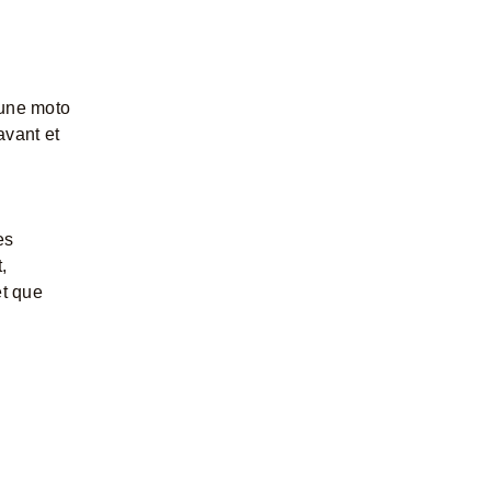
’une moto
avant et
es
,
et que